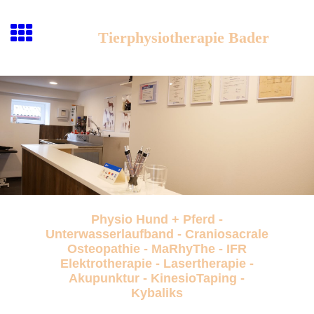
Tierphysiotherapie Bader
Physio Hund + Pferd -
Unterwasserlaufband - Craniosacrale
Osteopathie - MaRhyThe - IFR
Elektrotherapie - Lasertherapie -
Akupunktur - KinesioTaping -
Kybaliks