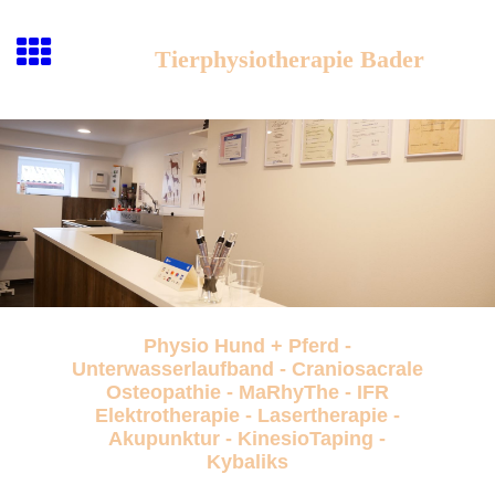
Tierphysiotherapie Bader
Physio Hund + Pferd -
Unterwasserlaufband - Craniosacrale
Osteopathie - MaRhyThe - IFR
Elektrotherapie - Lasertherapie -
Akupunktur - KinesioTaping -
Kybaliks